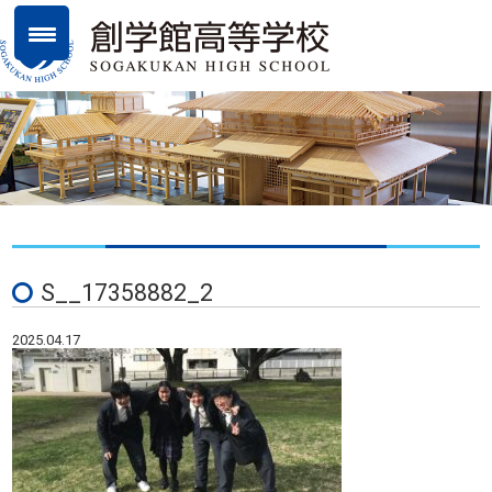
S__17358882_2
2025.04.17