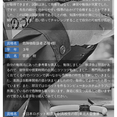
が取得できます。試験は決して簡単ではなく、練習や勉強が大変でした。
ですが、先生の細かく分かりやすい指導のおかげで合格することができま
した。この試験は国家資格であることの他、知識や技術が身につくことも
魅力だと思います。思い切ってチャレンジすることで自分の可能性が広が
ると思います。
資格名
危険物取扱者 乙種4類
学 年
３年
氏 名
菅原 樹
自分の勉強法にあった参考書を購入し、勉強しました。放課後は部活があ
るので、朝学習や授業時間の合間にコツコツ勉強しました。専門用語が多
く出てくるのでパソコンで調べながら危険物の特性を理解していきまし
た。進路は自動車開発の道が決まりましたので、取得してよかったと思っ
ています。また、部活ではロボットを作るコンピュータシステムクラブに
所属しているので危険物を取り扱います。身近に役立つ資格だと思います
ので皆さんも是非取り組んでみてください。
資格名
全日本ロボット相撲大会(高校生の部)東北大会優勝