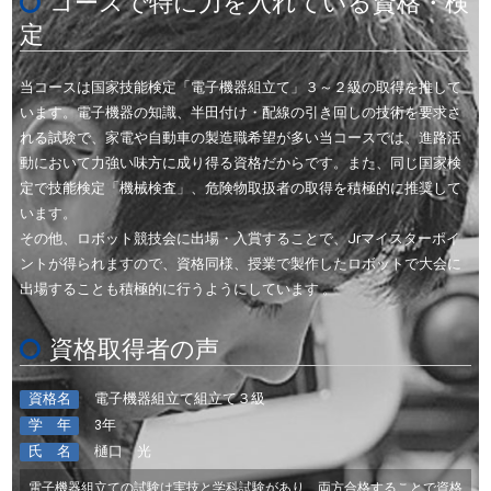
コースで特に力を入れている資格・検
定
当コースは国家技能検定「電子機器組立て」３～２級の取得を推して
います。電子機器の知識、半田付け・配線の引き回しの技術を要求さ
れる試験で、家電や自動車の製造職希望が多い当コースでは、進路活
動において力強い味方に成り得る資格だからです。また、同じ国家検
定で技能検定「機械検査」、危険物取扱者の取得を積極的に推奨して
います。
その他、ロボット競技会に出場・入賞することで、Jrマイスターポイ
ントが得られますので、資格同様、授業で製作したロボットで大会に
出場することも積極的に行うようにしています 。
資格取得者の声
資格名
電子機器組立て組立て３級
学 年
3年
氏 名
樋口 光
電子機器組立ての試験は実技と学科試験があり、両方合格することで資格