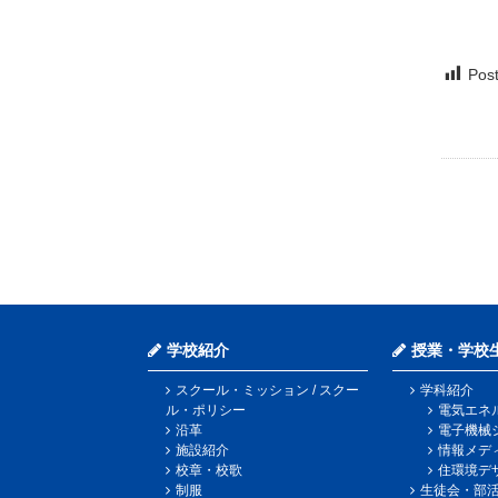
Post
学校紹介
授業・学校
スクール・ミッション / スクー
学科紹介
ル・ポリシー
電気エネ
沿革
電子機械
施設紹介
情報メデ
校章・校歌
住環境デ
制服
生徒会・部