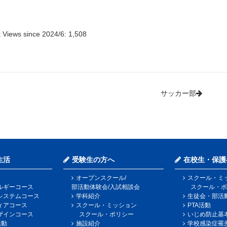
 Views since 2024/6:
1,508
サッカー部
生活
受験生の方へ
在校生・保護
オープンスクール/
スクール・ミ
ルギーコース
部活動体験会/入試相談会
スクール・ポ
システムコース
学科紹介
生徒会・部活
ィアコース
スクール・ミッション
PTA活動
ザインコース
スクール・ポリシー
いじめ防止基
活動
施設紹介
学校感染症罹