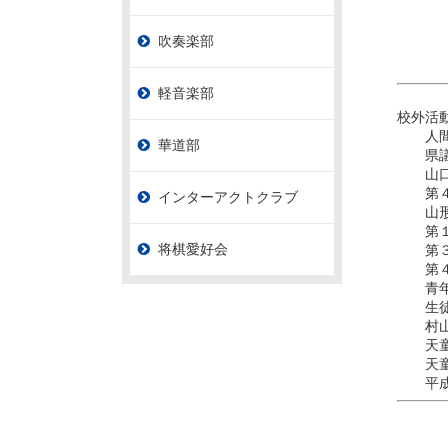
吹奏楽部
軽音楽部
校外活
人間将
華道部
県議会
山口地
第４４
インターアクトクラブ
山形県
第１０
将棋愛好会
第３
第４３
青年に
生徒会
村山地
天童市
天童市
平成２