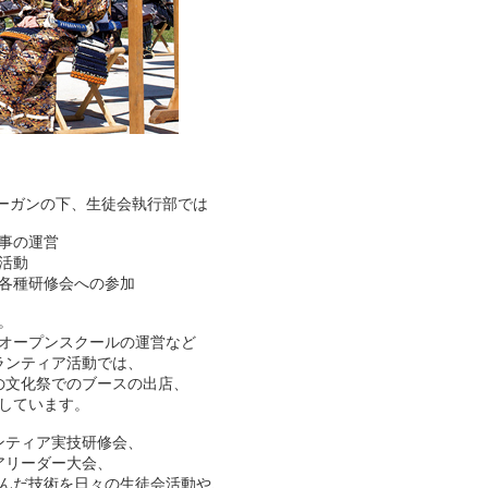
ーガンの下、生徒会執行部では
事の運営
活動
各種研修会への参加
。
オープンスクールの運営など
ランティア活動では、
の文化祭でのブースの出店、
しています。
ンティア実技研修会、
アリーダー大会、
んだ技術を日々の生徒会活動や、