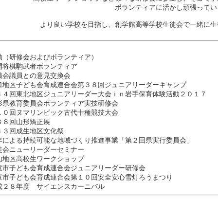
ボランティアに活かし頑張ってい
より良い学校を目指し、創学館高等学校生徒会で一緒に生
動（研修会およびボランティア）
棋駒武者ボランティア
議員との意見交換会
区子ども会育成連合会第３８回ジュニアリーダーキャンプ
回東北地区ジュニアリーダー大会ｉｎ岩手保育体験活動２０１７
教育委員会ボランティア実技研修会
回ヌマリンピック古代十種競技大会
８回山形矯正展
回成生地区文化祭
よる持続可能な地域づくり推進事業「第２回県実行委員会」
ニューリーダーセミナー
区高校生ワークショップ
子ども会育成連合会ジュニアリーダー研修会
子ども会育成連合会第１０回安全安心雪灯ろうまつり
８年度 サイエンスカーニバル