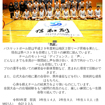
「気鋭」
バスケットボール部は平成２９年度村山地区２部リーグ昇格を果たし、
現在は県ベスト８を目標として日々の練習に励んでいます。
チームのモットーは「ディフェンス」と「声」。
どんなときでも全員が一致団結し声を掛け合い、全力で向かっていくチ
ームを目指しています。
プロの選手を招いての練習会や新体育館など、恵まれた環境で活動がで
きます。
また、公式大会の他に夏の合宿や、県外遠征などを行い、技術的な成長
はもちろん、
心身を鍛えチームの結束力をより強いものにしています。
全国大会への出場経験をもつ顧問の先生のもと、厳しい練習にも一生懸
命取り組んでいます。
令和5年度 部員 3年生１４人 2年生９人 1年生１０人（含
MG1人） 合計３３人