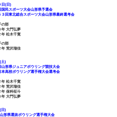
日(日)
回国民スポーツ大会山形県予選会
５３回東北総合スポーツ大会山形県最終選考会
》
子の部
３年 大門弘夢
２年 松木千寛
子の部
２年 荒沢瑠佳
(土)
回山形県ジュニアボウリング競技大会
日本高校ボウリング選手権大会選考会
》
２年 松木千寛
２年 荒沢瑠佳
２年 保科柾斗
３年 大門弘夢
(日)
山形県選抜ボウリング選手権大会