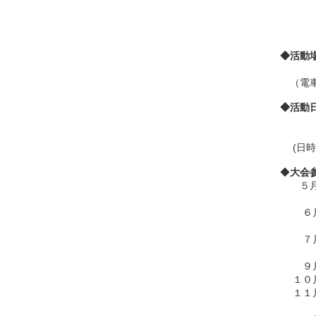
１
２
３
◆活動
山形
（電車
◆活動
１６
毎
(日時
◆
大会
５月
全日
６月 
東北
７月
全日
９月
１０月
１１月
小学