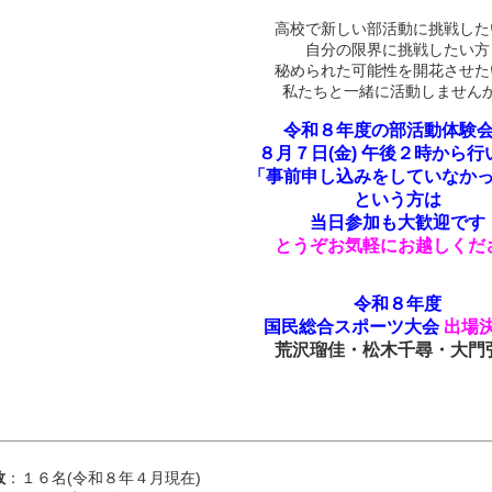
高校で新しい部活動に挑戦した
自分の限界に挑戦したい方
秘められた可能性を開花させた
私たちと一緒に活動しません
令和８年度の部活動体験
８月７日(金) 午後２時から行
「事前申し込みをしていなか
という方は
当日参加も大歓迎です
とうぞお気軽にお越しくだ
令和８年度
国民総合スポーツ大会
出場
荒沢瑠佳・
松木千尋・
大門
数
：１６名(令和８年４月現在)