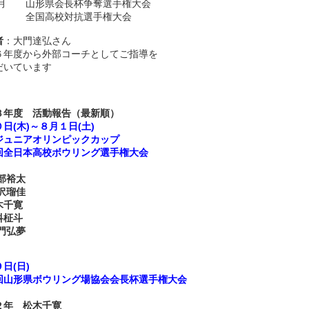
 山形県会長杯争奪選手権大会
高校対抗選手権大会
者
：大門達弘さん
年度から外部コーチとしてご指導を
いています
８年度 活動報告（最新順）
日(木)～８月１日(土)
ジュニアオリンピックカップ
回全日本高校ボウリング選手権大会
》
部裕太
沢瑠
佳
千寛
柾斗
門弘夢
日(日)
回山形県ボウリング場協会会長杯選手権大会
》
２年
松木千寛