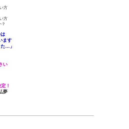
い方
い方
か？
会は
います
った…」
さい
決定！
弘夢