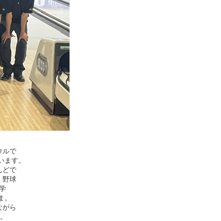
ウルで
います。
んどで
・野球
学
ま。
ながら
。