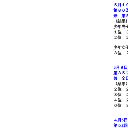
５月１０
第８０
兼 第
《結果
少年男
１位 
２位 
少年女
３位 
5
月９日
第３５
兼 全
《結果
２位 
３位 
４位 
６位 
４月5
日
第５2
回