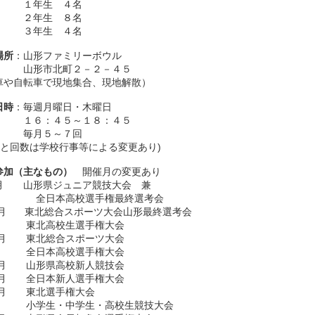
年生 ４名
年生 ８名
年生 ４名
場所
：山形ファミリーボウル
市北町２－２－４５
や自転車で現地集合、現地解散）
日時
：毎週月曜日・木曜日
：４５～１８：４５
月５～７回
と回数は学校行事等による変更あり)
参加（主なもの）
開催月の変更あり
 山形県ジュニア競技大会 兼
本高校選手権最終選考会
東北総合スポーツ大会山形最終選考会
高校生選手権大会
 東北総合スポーツ大会
本高校選手権大会
 山形県高校新人競技会
 全日本新人選手権大会
 東北選手権大会
生・中学生・高校生競技大会