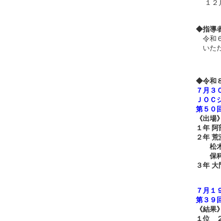
１２月
全国
◆指導
令和６
いただ
◆令和
７月３０
ＪＯＣ
第５０
《出場
１年 阿
２年 荒
松木
保科
３年 大
７月１９
第３９
《結果
１位 