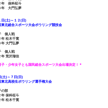
２年 保科柾斗
３年 大門弘夢
日(土)～１２(日)
回東北総合スポーツ大会ボウリング競技会
》
子 個人戦
２年 松木千寛
３年 大門弘夢
子 個人戦
２年 荒沢瑠
佳
男子・少年女子とも国民総合スポーツ大会出場決定！＊
(土)～７日(日)
回
東北高校生ボウリング選手権大会
》
子の部
２年 保科柾斗
２年 松木千寛