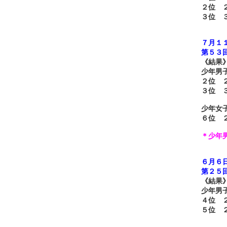
２位 
３位 
７月１１
第５３
《結果
少年男
２位 
３位 
少年女
６位 
＊少年
６月６日
第２５
《結果
少年男
４位 
５位 