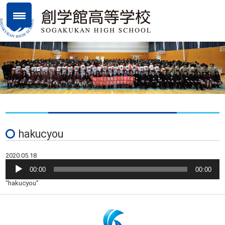
hakucyou
2020.05.18
音
00:00
00:00
声
プ
“hakucyou”
レ
ー
ヤ
ー