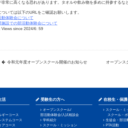
非常に高くなる恐れがあります。タオルや飲み物を多めに持参するな
ついては以下のURLをご確認お願いします。
活動体験会について
部施設での部活動体験会について
 Views since 2024/6:
59
令和元年度オープンスクール開催のお知らせ
オープンス
生活
受験生の方へ
在校生・保護
オープンスクール/
スクール・ミ
ルギーコース
部活動体験会/入試相談会
スクール・ポ
システムコース
学科紹介
生徒会・部活
ィアコース
スクール・ミッション
PTA活動