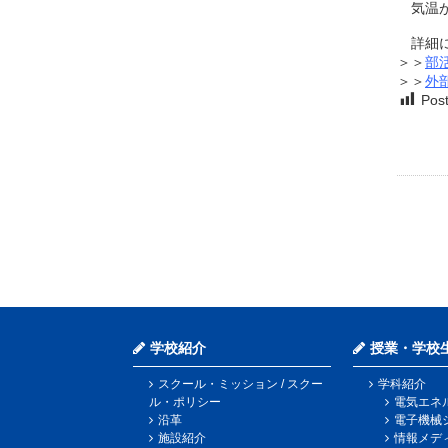
気温が
詳細に
＞＞
部
＞＞
外
Post
学校紹介
授業・学校
スクール・ミッション / スクー
学科紹介
ル・ポリシー
電気エネ
沿革
電子機械
施設紹介
情報メデ