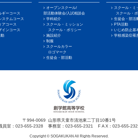
オープンスクール/
スクール・ミ
ルギーコース
部活動体験会/入試相談会
スクール・ポ
システムコース
学科紹介
生徒会・部活
ィアコース
スクール・ミッション
PTA活動
ザインコース
スクール・ポリシー
いじめ防止基
活動
施設紹介
学校感染症罹
制服
スクールカラー
ロゴマーク
生徒会・部活動
〒994-0069
山形県天童市清池東二丁目10番1号
職員室：023-655-2328
事務室：023-655-2321
F A X：023-655-232
Copyright © SOGAKUKAN All Rights Reserved.