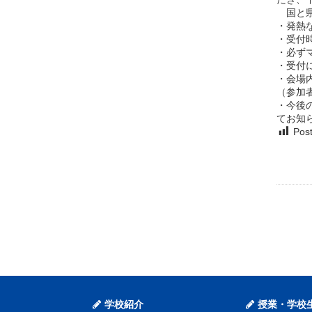
国と県
・発熱
・受付
・必ず
・受付
・会場
（参加
・今後
てお知
Post
学校紹介
授業・学校