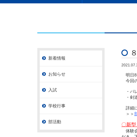
新着情報
2021.07.
お知らせ
明日8
今回の
入試
・バレ
・剣
学校行事
詳細に
＞＞
部活動
〇新型
体験会
だき、