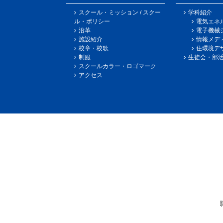
スクール・ミッション / スクー
学科紹介
ル・ポリシー
電気エネ
沿革
電子機械
施設紹介
情報メデ
校章・校歌
住環境デ
制服
生徒会・部
スクールカラー・ロゴマーク
アクセス