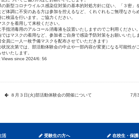
の新型コロナウイルス感染症対策の基本的対処方針に従い、「３密」
など体調に不安のある方は参加を控えるなど、くれぐれもご無理なさら
時に検温を行います。ご協力ください。
マスクを着用して来校ください。
に手指消毒用のアルコール消毒液を設置いたしますのでご利用ください
内ではマスクの着用など、参加者ご自身で感染予防対策をお願いいたし
者全員に一人一枚予備マスクを配布させていただきます）
の状況次第では、部活動体験会の中止や一部内容が変更になる可能性が
らせいたします。
 Views since 2024/6:
56
８月３日(火)部活動体験会の開催について
7月
生活
受験生の方へ
在校生・保護