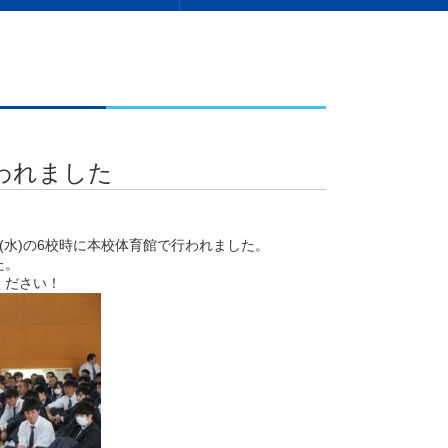
われました
(水)の6校時に本校体育館で行われました。
た。
ください！