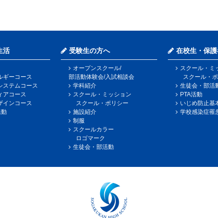
生活
受験生の方へ
在校生・保護
オープンスクール/
スクール・ミ
ルギーコース
部活動体験会/入試相談会
スクール・ポ
システムコース
学科紹介
生徒会・部活
ィアコース
スクール・ミッション
PTA活動
ザインコース
スクール・ポリシー
いじめ防止基
活動
施設紹介
学校感染症罹
制服
スクールカラー
ロゴマーク
生徒会・部活動