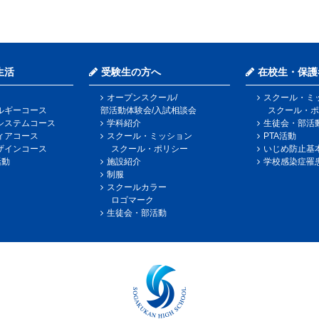
生活
受験生の方へ
在校生・保護
オープンスクール/
スクール・ミ
ルギーコース
部活動体験会/入試相談会
スクール・ポ
システムコース
学科紹介
生徒会・部活
ィアコース
スクール・ミッション
PTA活動
ザインコース
スクール・ポリシー
いじめ防止基
活動
施設紹介
学校感染症罹
制服
スクールカラー
ロゴマーク
生徒会・部活動