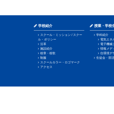
学校紹介
授業・学校
スクール・ミッション / スクー
学科紹介
ル・ポリシー
電気エネ
沿革
電子機械
施設紹介
情報メデ
校章・校歌
住環境デ
制服
生徒会・部
スクールカラー・ロゴマーク
アクセス