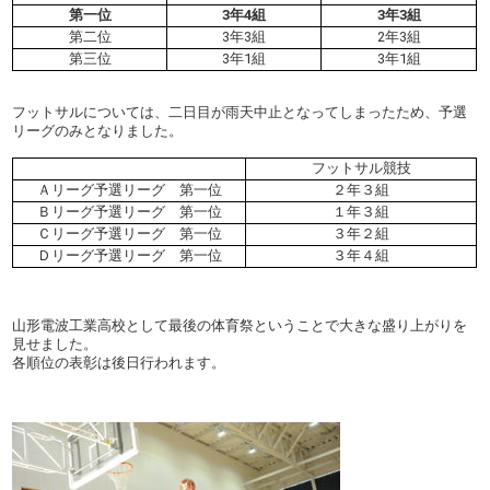
第一位
3年4組
3年3組
第二位
3年3組
2年3組
第三位
3年1組
3年1組
フットサルについては、二日目が雨天中止となってしまったため、予選
リーグのみとなりました。
フットサル競技
Ａリーグ予選リーグ 第一位
２年３組
Ｂリーグ予選リーグ 第一位
１年３組
Ｃリーグ予選リーグ 第一位
３年２組
Ｄリーグ予選リーグ 第一位
３年４組
山形電波工業高校として最後の体育祭ということで大きな盛り上がりを
見せました。
各順位の表彰は後日行われます。