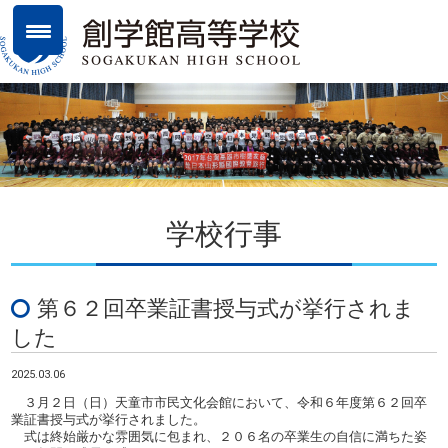
学校行事
第６２回卒業証書授与式が挙行されま
した
2025.03.06
３月２日（日）天童市市民文化会館において、令和６年度第６２回卒
業証書授与式が挙行されました。
式は終始厳かな雰囲気に包まれ、２０６名の卒業生の自信に満ちた姿