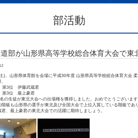
部活動
柔道部が山形県高等学校総合体育大会で東
12
日(土)、山形県体育館を会場に平成30年度 山形県高等学校総合体育大会
果、
 第3位 伊藤武蔵君
 第3位 最上豪君
2名の生徒が東北大会への出場権を獲得しました。おめでとうございます
の階級も山形県の選手が東北及び全国大会で上位入賞している階級であ
蔵君、最上豪君の東北大会での活躍に期待しましょう。