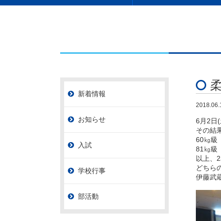
新着情報
2018.06.
お知らせ
6月2
その結
60㎏級
入試
81㎏級
以上、
どちら
学校行事
伊藤武
部活動