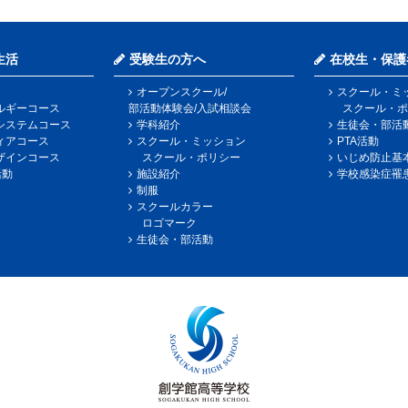
生活
受験生の方へ
在校生・保護
オープンスクール/
スクール・ミ
ルギーコース
部活動体験会/入試相談会
スクール・ポ
システムコース
学科紹介
生徒会・部活
ィアコース
スクール・ミッション
PTA活動
ザインコース
スクール・ポリシー
いじめ防止基
活動
施設紹介
学校感染症罹
制服
スクールカラー
ロゴマーク
生徒会・部活動