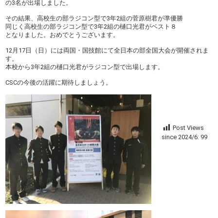
の3名が出場しました。
その結果、高校生の部ラジコン型で3年2組の菅原樹君が準優勝
同じく高校生の部ラジコン型で3年2組の樋口光君がベスト８
となりました。おめでとうございます。
12月17日（日）には両国・国技館にて全日本の部全国大会が開催されま
す。
本校から3年2組の樋口光君がラジコン型で出場します。
CSCの今後の活躍に期待しましょう。
Post Views
since 2024/6:
99