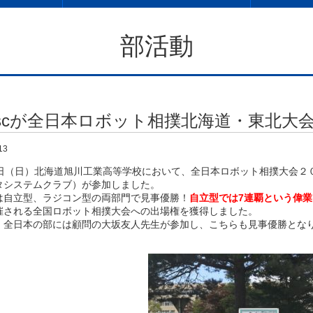
部活動
cscが全日本ロボット相撲北海道・東北大
13
日（日）北海道旭川工業高等学校において、全日本ロボット相撲大会２０
タシステムクラブ）が参加しました。
自立型、ラジコン型の両部門で見事優勝！
自立型では7連覇という偉
催される全国ロボット相撲大会への出場権を獲得しました。
全日本の部には顧問の大坂友人先生が参加し、こちらも見事優勝とな