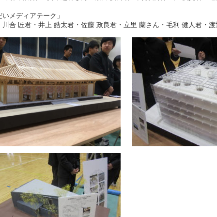
だいメディアテーク」
︎君・井上 皓太君・佐藤 政良︎君・立里 蘭︎さん・毛利 健人君・渡辺