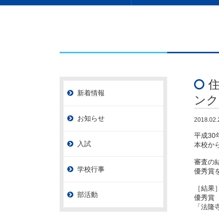
新着情報
ンク
お知らせ
2018.02.
平成3
入試
本校か
審査の
学校行事
優秀賞
［結果
部活動
優秀賞
「法隆
蜂谷 良