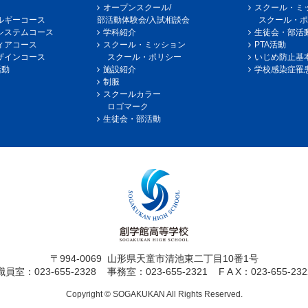
オープンスクール/
スクール・ミ
ルギーコース
部活動体験会/入試相談会
スクール・ポ
システムコース
学科紹介
生徒会・部活
ィアコース
スクール・ミッション
PTA活動
ザインコース
スクール・ポリシー
いじめ防止基
活動
施設紹介
学校感染症罹
制服
スクールカラー
ロゴマーク
生徒会・部活動
〒994-0069
山形県天童市清池東二丁目10番1号
職員室：023-655-2328
事務室：023-655-2321
F A X：023-655-232
Copyright © SOGAKUKAN All Rights Reserved.