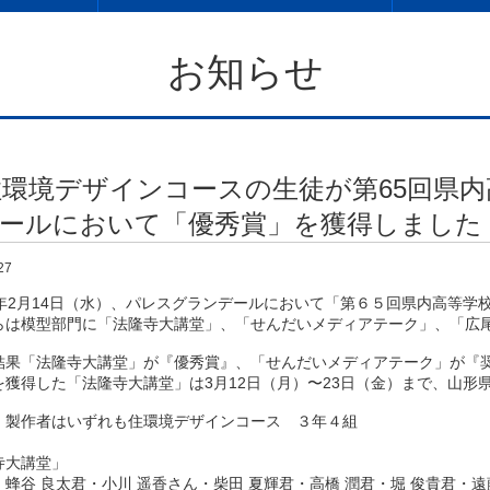
お知らせ
住環境デザインコースの生徒が第65回県
ールにおいて「優秀賞」を獲得しました
27
0年2月14日（水）、パレスグランデールにおいて「第６５回県内高等
らは模型部門に「法隆寺大講堂」、「せんだいメディアテーク」、「広
結果「法隆寺大講堂」が『優秀賞』、「せんだいメディアテーク」が『
を獲得した「法隆寺大講堂」は3月12日（月）〜23日（金）まで、山形
］製作者はいずれも住環境デザインコース ３年４組
寺大講堂」
太君・小川 遥香さん・柴田 夏輝︎君・高橋 潤︎君・堀 俊貴︎君・遠藤