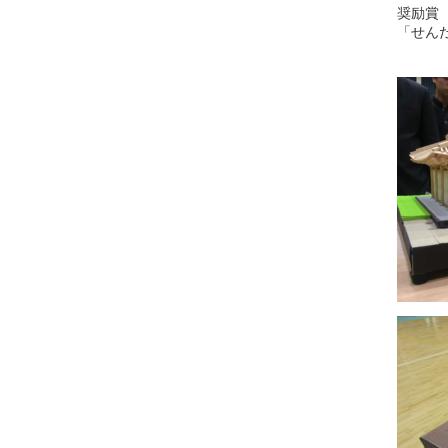
奨励賞
「せん
川合 匠