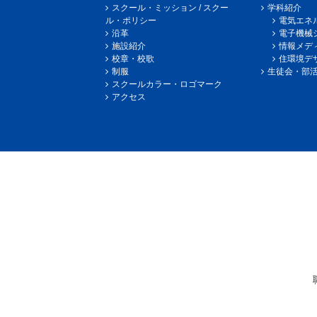
スクール・ミッション / スクー
学科紹介
ル・ポリシー
電気エネ
沿革
電子機械
施設紹介
情報メデ
校章・校歌
住環境デ
制服
生徒会・部
スクールカラー・ロゴマーク
アクセス