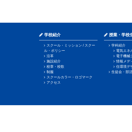
学校紹介
授業・学校
スクール・ミッション / スクー
学科紹介
ル・ポリシー
電気エネ
沿革
電子機械
施設紹介
情報メデ
校章・校歌
住環境デ
制服
生徒会・部
スクールカラー・ロゴマーク
アクセス