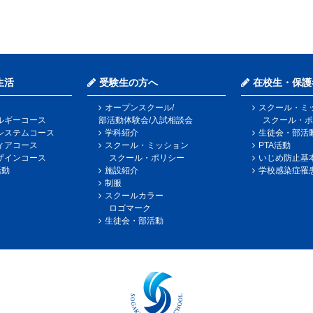
生活
受験生の方へ
在校生・保護
オープンスクール/
スクール・ミ
ルギーコース
部活動体験会/入試相談会
スクール・ポ
システムコース
学科紹介
生徒会・部活
ィアコース
スクール・ミッション
PTA活動
ザインコース
スクール・ポリシー
いじめ防止基
活動
施設紹介
学校感染症罹
制服
スクールカラー
ロゴマーク
生徒会・部活動