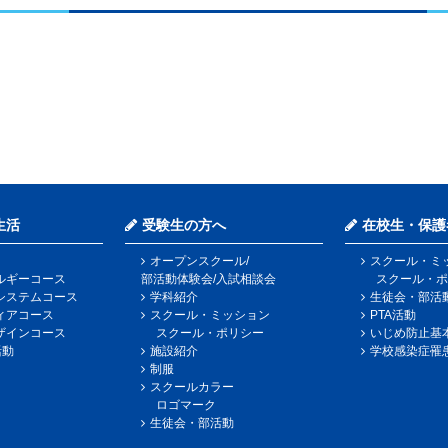
生活
受験生の方へ
在校生・保護
オープンスクール/
スクール・ミ
ルギーコース
部活動体験会/入試相談会
スクール・ポ
システムコース
学科紹介
生徒会・部活
ィアコース
スクール・ミッション
PTA活動
ザインコース
スクール・ポリシー
いじめ防止基
活動
施設紹介
学校感染症罹
制服
スクールカラー
ロゴマーク
生徒会・部活動