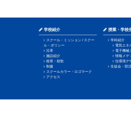
学校紹介
授業・学校
スクール・ミッション / スクー
学科紹介
ル・ポリシー
電気エネ
沿革
電子機械
施設紹介
情報メデ
校章・校歌
住環境デ
制服
生徒会・部
スクールカラー・ロゴマーク
アクセス