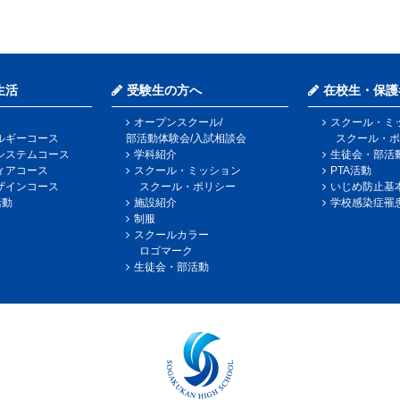
生活
受験生の方へ
在校生・保護
オープンスクール/
スクール・ミ
ルギーコース
部活動体験会/入試相談会
スクール・ポ
システムコース
学科紹介
生徒会・部活
ィアコース
スクール・ミッション
PTA活動
ザインコース
スクール・ポリシー
いじめ防止基
活動
施設紹介
学校感染症罹
制服
スクールカラー
ロゴマーク
生徒会・部活動