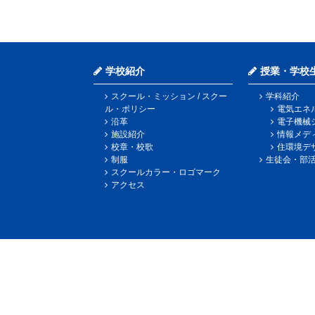
学校紹介
授業・学校
スクール・ミッション / スクー
学科紹介
ル・ポリシー
電気エネ
沿革
電子機械
施設紹介
情報メデ
校章・校歌
住環境デ
制服
生徒会・部
スクールカラー・ロゴマーク
アクセス