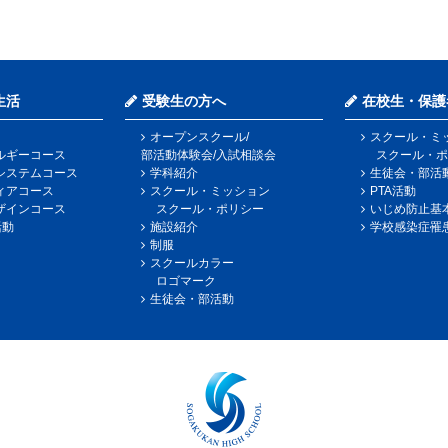
生活
受験生の方へ
在校生・保護
オープンスクール/
スクール・ミ
ルギーコース
部活動体験会/入試相談会
スクール・ポ
システムコース
学科紹介
生徒会・部活
ィアコース
スクール・ミッション
PTA活動
ザインコース
スクール・ポリシー
いじめ防止基
活動
施設紹介
学校感染症罹
制服
スクールカラー
ロゴマーク
生徒会・部活動