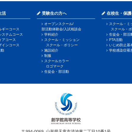
生活
受験生の方へ
在校生・保護
オープンスクール/
スクール・ミ
ルギーコース
部活動体験会/入試相談会
スクール・ポ
システムコース
学科紹介
生徒会・部活
ィアコース
スクール・ミッション
PTA活動
ザインコース
スクール・ポリシー
いじめ防止基
活動
施設紹介
学校感染症罹
制服
スクールカラー
ロゴマーク
生徒会・部活動
〒994-0069
山形県天童市清池東二丁目10番1号