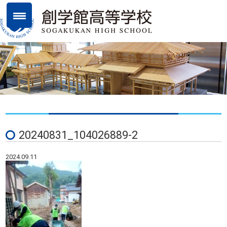
20240831_104026889-2
2024.09.11