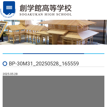
BP-30M31_20250528_165559
2025.05.28