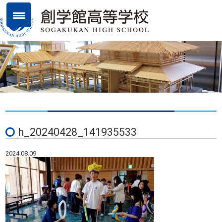
h_20240428_141935533
2024.08.09