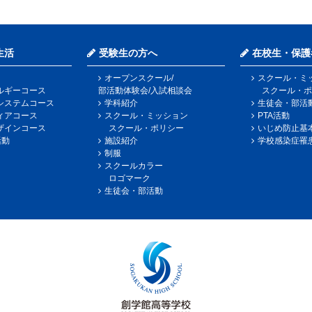
生活
受験生の方へ
在校生・保護
オープンスクール/
スクール・ミ
ルギーコース
部活動体験会/入試相談会
スクール・ポ
システムコース
学科紹介
生徒会・部活
ィアコース
スクール・ミッション
PTA活動
ザインコース
スクール・ポリシー
いじめ防止基
活動
施設紹介
学校感染症罹
制服
スクールカラー
ロゴマーク
生徒会・部活動