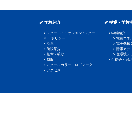
学校紹介
授業・学校
スクール・ミッション / スクー
学科紹介
ル・ポリシー
電気エネ
沿革
電子機械
施設紹介
情報メデ
校章・校歌
住環境デ
制服
生徒会・部
スクールカラー・ロゴマーク
アクセス