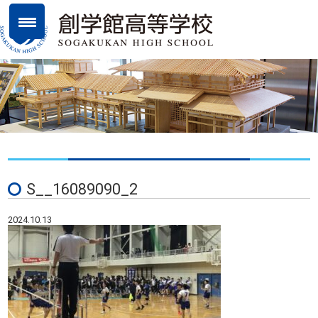
S__16089090_2
2024.10.13