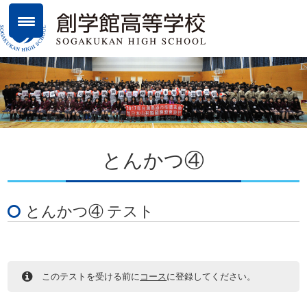
とんかつ④
とんかつ④ テスト
このテストを受ける前に
コース
に登録してください。