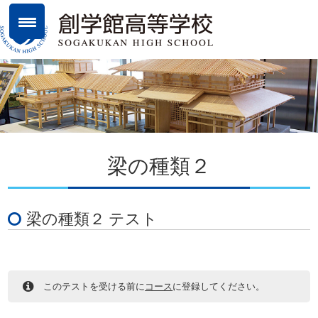
梁の種類２
梁の種類２ テスト
このテストを受ける前に
コース
に登録してください。